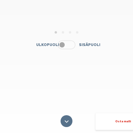
1
2
3
4
ULKOPUOLI
SISÄPUOLI
Osta malli