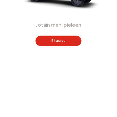
Jotain meni pieleen
Etusivu