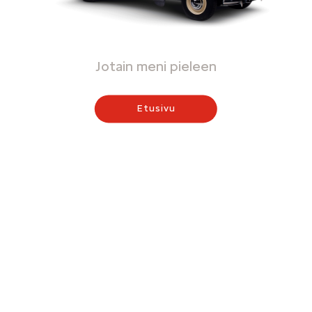
Jotain meni pieleen
Etusivu