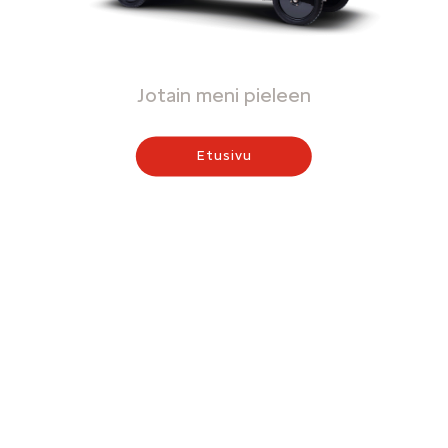
Jotain meni pieleen
Etusivu