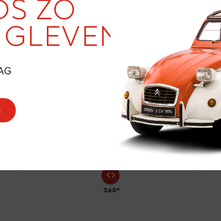
20
DS ZO
NGLEVEND
1
AG
t
360°