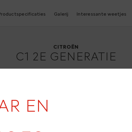
Productspecificaties
Galerij
Interessante weetjes
Citroën C1 2e generatie
2014
CITROËN
C1 2E GENERATIE
AAR EN