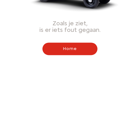
Zoals je ziet,
is er iets fout gegaan.
Home