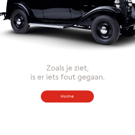
Zoals je ziet,
is er iets fout gegaan.
Home