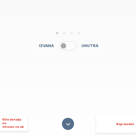
1
2
3
4
IZVANA
UNUTRA
Više detalja
na
Kupi model
citroen.co.uk