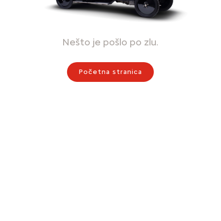
Nešto je pošlo po zlu.
Početna stranica