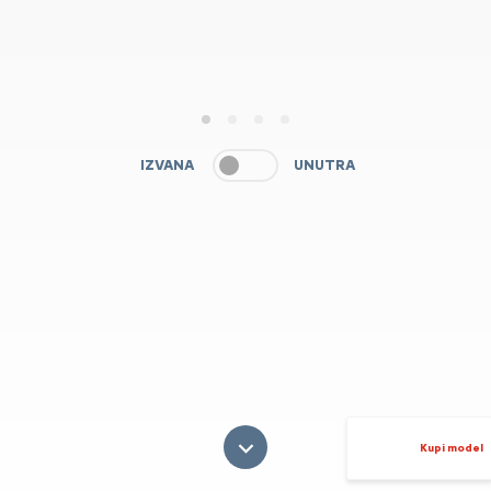
1
2
3
4
IZVANA
UNUTRA
Kupi model