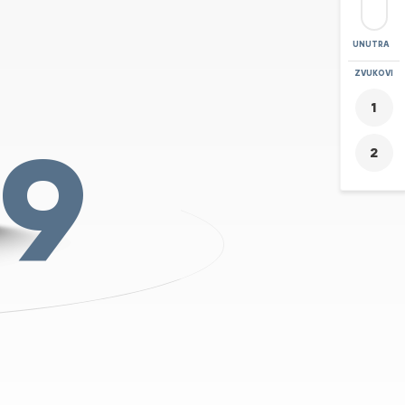
UNUTRA
POVEĆAJ
ZVUKOVI
+
19
-