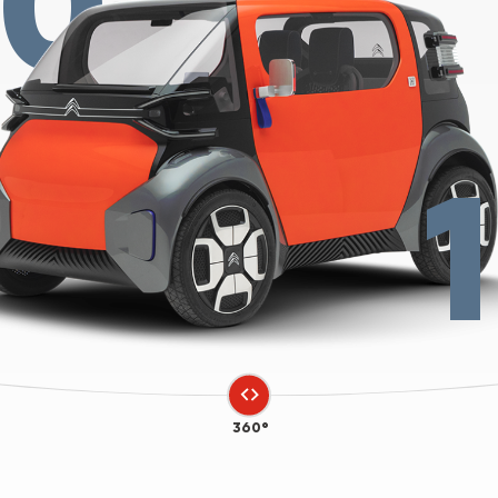
20
360°