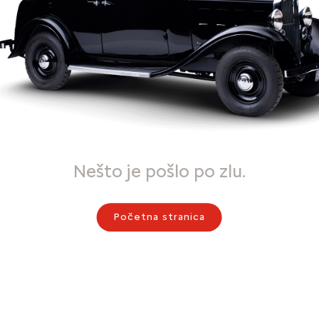
Nešto je pošlo po zlu.
Početna stranica