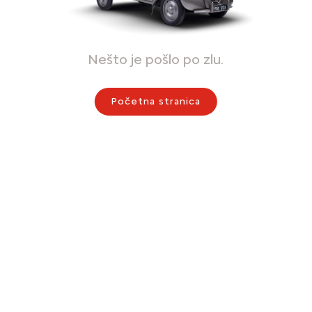
Nešto je pošlo po zlu.
Početna stranica