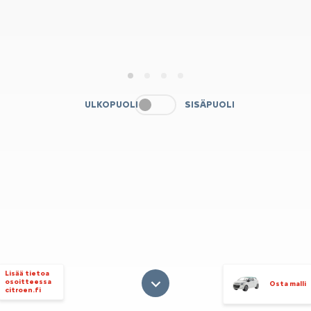
1
2
3
4
ULKOPUOLI
SISÄPUOLI
Lisää tietoa
osoitteessa
Osta malli
citroen.fi