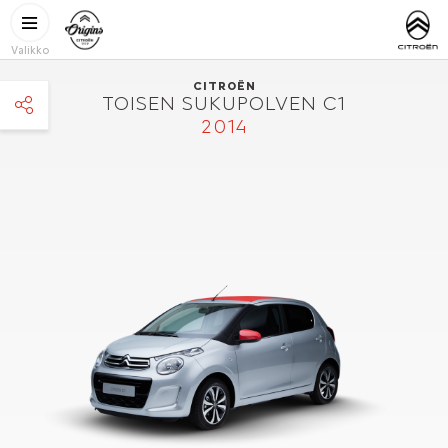
Hyppää pääsisältöön
CITROËN
http://www.
ORIGINS
Valikko
CITROËN
TOISEN SUKUPOLVEN C1
2014
facebook
twitter
pinterest