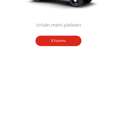
Jotain meni pieleen
Etusivu