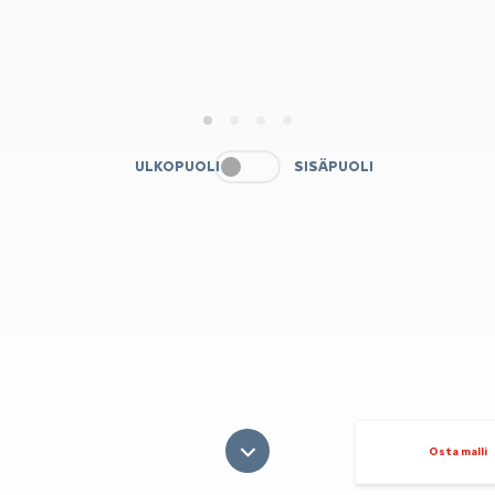
1
2
3
4
ULKOPUOLI
SISÄPUOLI
Osta malli