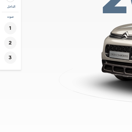
الداخل
زووم
صوت
+
-