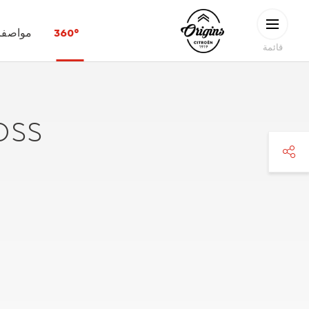
Skip to main conten
CITROËN
360°
مواصفات
ORIGINS
قائمة
OSS
faceboo
twitte
pinteres