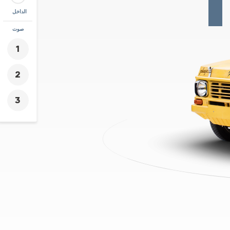
الداخل
زووم
صوت
+
-