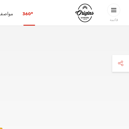
Skip to main conten
CITROËN
360°
مواصفات
ORIGINS
قائمة
faceboo
twitte
pinteres