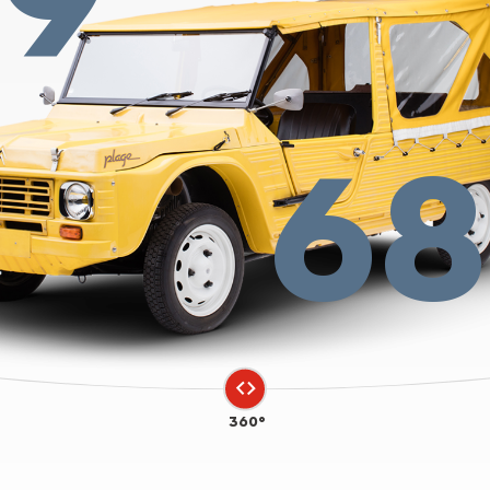
68
360°