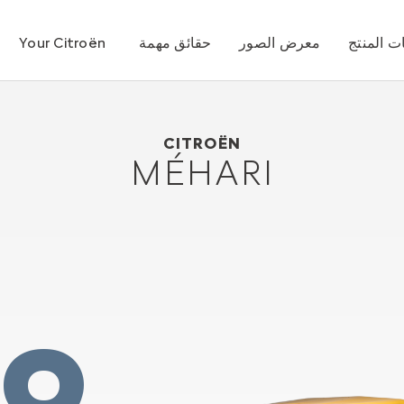
 المنتج
معرض الصور
حقائق مهمة
Your Citroën
1968
Citroën Méhari
CITROËN
MÉHARI
19