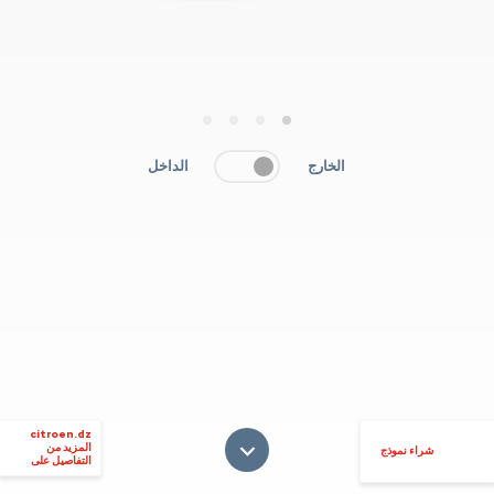
4
3
2
1
الخارج
الداخل
citroen.dz
المزيد من
شراء نموذج
التفاصيل على