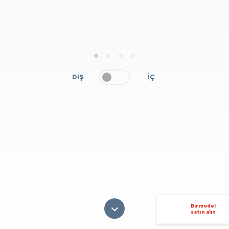
1
2
3
4
DIŞ
İÇ
Bir model
satın alın