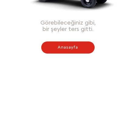
Görebileceğiniz gibi,
bir şeyler ters gitti.
Anasayfa