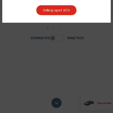
Odkryj spot 2CV
1
2
3
4
ZEWNĄTRZ
WNĘTRZE
Kup model