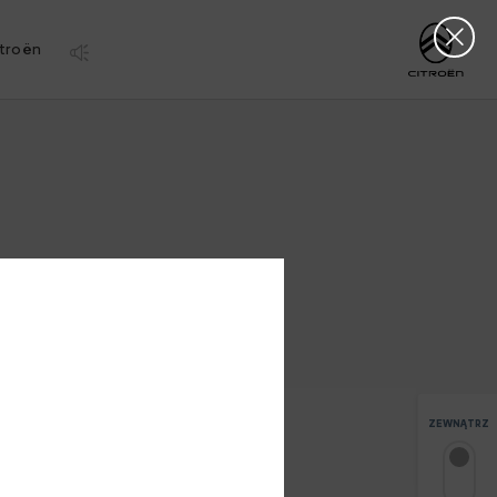
Clos
http://www.citro
troën
ZEWNĄTRZ