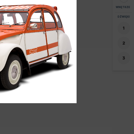
WNĘTRZE
POWIĘKSZEN
DŹWIĘKI
+
-
8