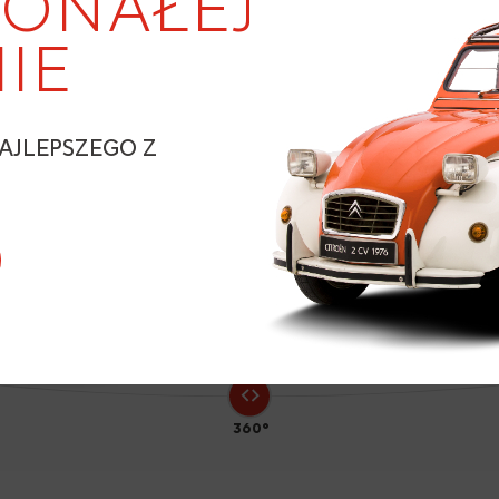
ONAŁEJ
IE
2
AJLEPSZEGO Z
N
360°