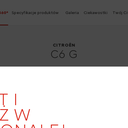
360°
Specyfikacje produktów
Galeria
Ciekawostki
Twój Ci
Citroën C6 G
1928
CITROËN
C6 G
19
T I
Ż W