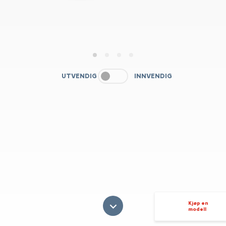
1
2
3
4
UTVENDIG
INNVENDIG
Kjøp en
modell