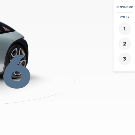
INNVENDIG
ZOOM
LYDER
+
-
16