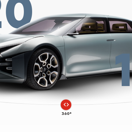
20
360°