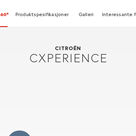
360°
Produktspesifikasjoner
Galleri
Interessante 
Citroën CXperience
2016
CITROËN
CXPERIENCE