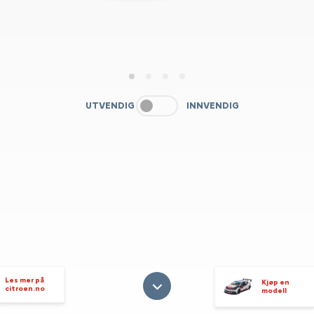
1
2
3
4
UTVENDIG
INNVENDIG
Les mer på
Kjøp en
citroen.no
modell