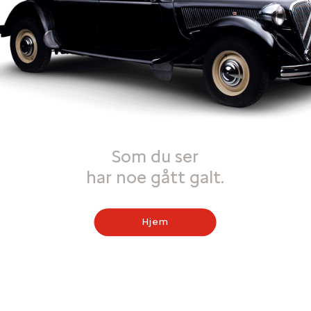
Som du ser
har noe gått galt.
Hjem