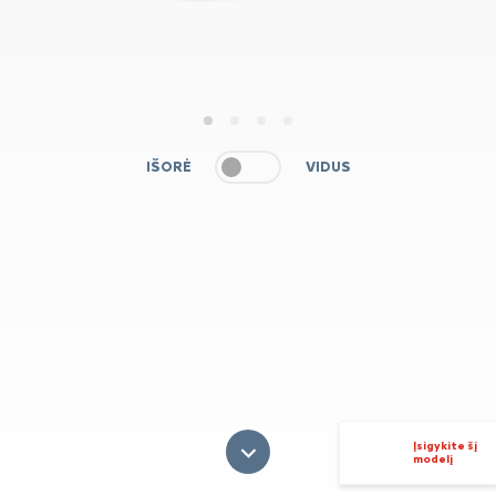
1
2
3
4
IŠORĖ
VIDUS
Įsigykite šį
modelį