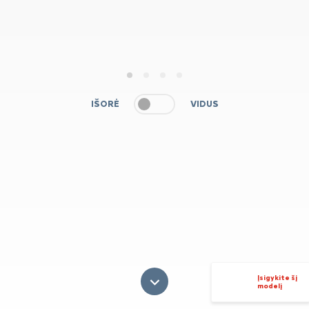
1
2
3
4
IŠORĖ
VIDUS
Įsigykite šį
modelį