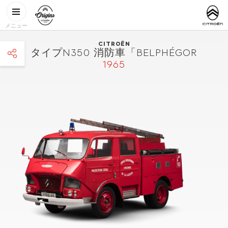
メインコンテンツに移動
CITROËN
http://www.
ORIGINS
メニュー
CITROËN
タイプN350 消防車「BELPHÉGOR
1965
facebook
twitter
pinterest