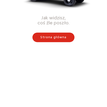
Jak widzisz,
coś źle poszło.
Strona główna