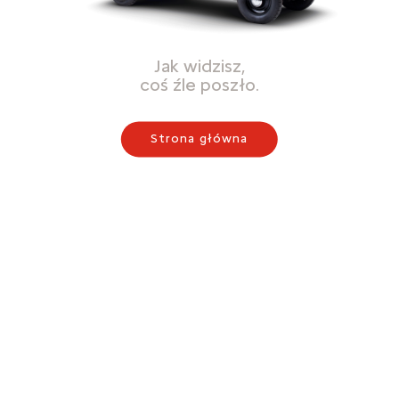
Jak widzisz,
coś źle poszło.
Strona główna