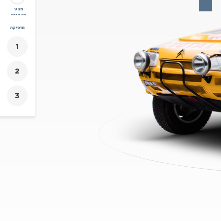
מבט
מבפנים
זום
מוסיקה
+
-