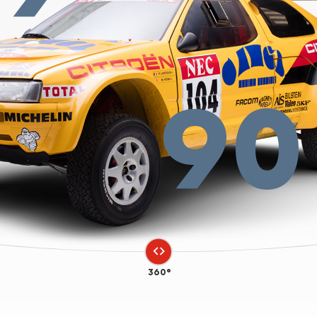
90
360°