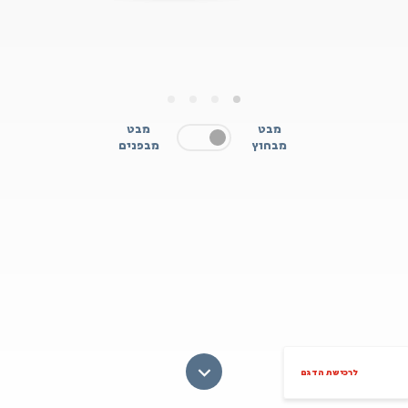
4
3
2
1
מבט
מבט
מבחוץ
מבפנים
לרכישת הדגם