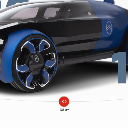
20
360°