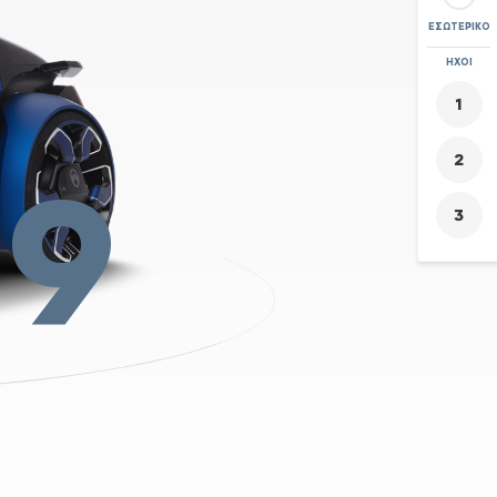
ΕΣΩΤΕΡΙΚΌ
ΖΟΥΜ
ΉΧΟΙ
+
-
19