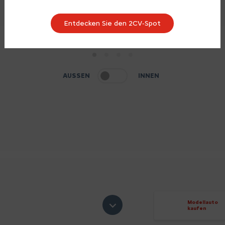
Entdecken Sie den 2CV‑Spot
1
2
3
4
AUSSEN
INNEN
Modellauto
kaufen