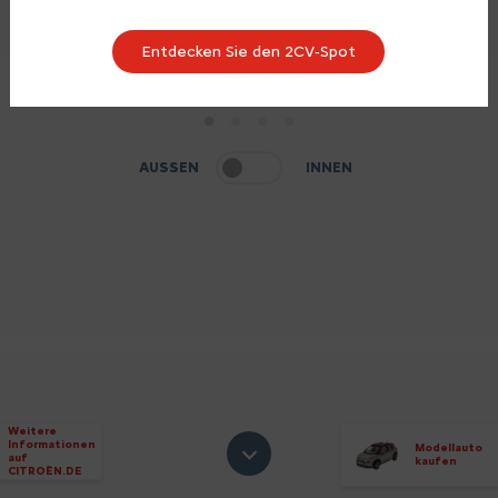
Entdecken Sie den 2CV‑Spot
1
2
3
4
AUSSEN
INNEN
Weitere
Informationen
Modellauto
auf
kaufen
CITROËN.DE