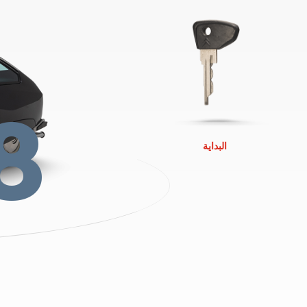
8
البداية