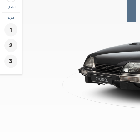
الداخل
زووم
صوت
+
-