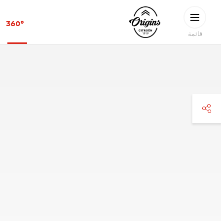
Skip to main conten
CITROËN
360°
ORIGINS
قائمة
faceboo
twitte
pinteres