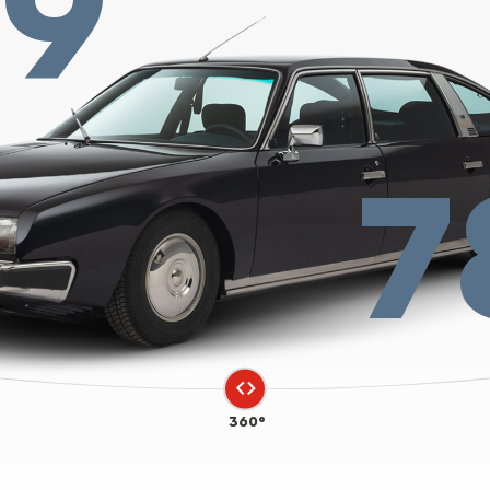
19
7
360°