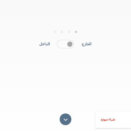
4
3
2
1
الخارج
الداخل
شراء نموذج