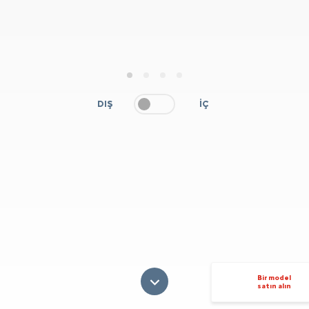
1
2
3
4
DIŞ
İÇ
Bir model
satın alın