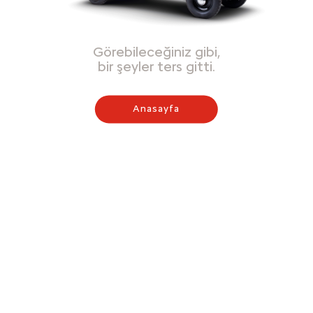
Görebileceğiniz gibi,
bir şeyler ters gitti.
Anasayfa