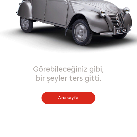
Görebileceğiniz gibi,
bir şeyler ters gitti.
Anasayfa