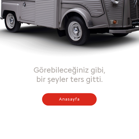
Görebileceğiniz gibi,
bir şeyler ters gitti.
Anasayfa