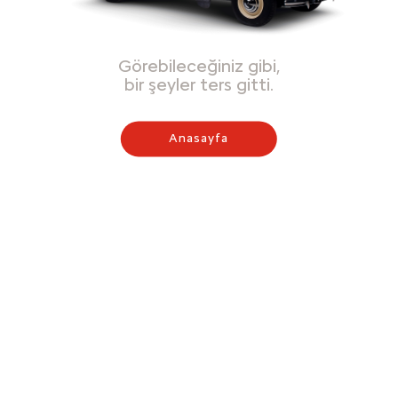
Görebileceğiniz gibi,
bir şeyler ters gitti.
Anasayfa