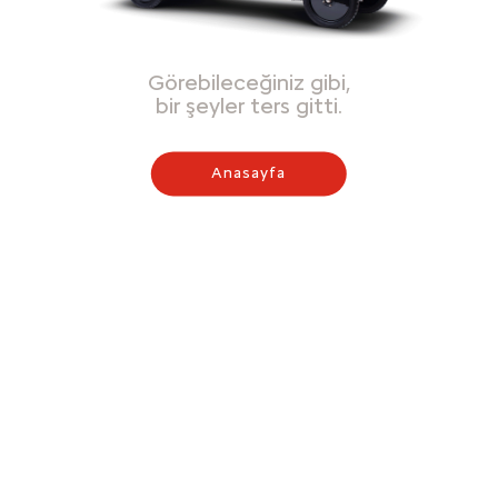
Görebileceğiniz gibi,
bir şeyler ters gitti.
Anasayfa