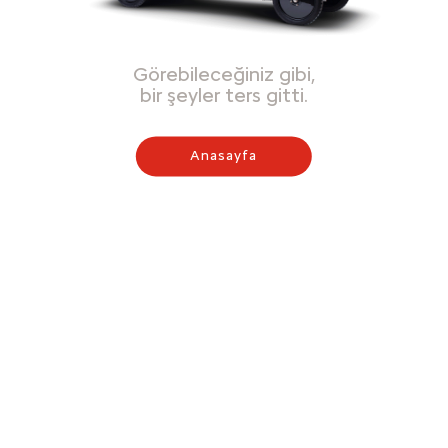
Görebileceğiniz gibi,
bir şeyler ters gitti.
Anasayfa