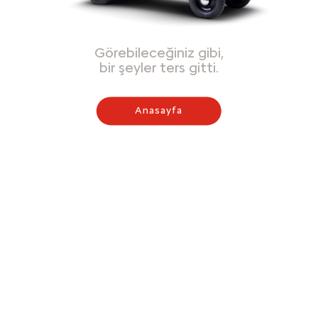
Görebileceğiniz gibi,
bir şeyler ters gitti.
Anasayfa