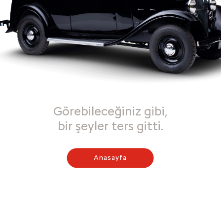
Görebileceğiniz gibi,
bir şeyler ters gitti.
Anasayfa