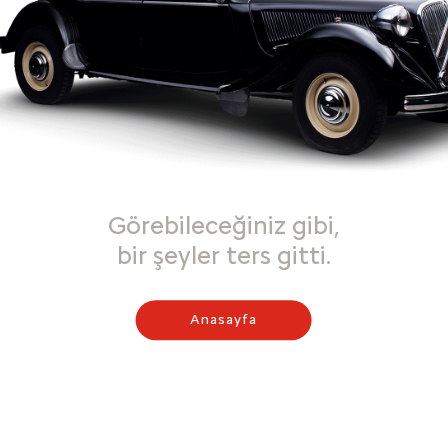
Görebileceğiniz gibi,
bir şeyler ters gitti.
Anasayfa