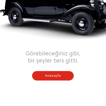
Görebileceğiniz gibi,
bir şeyler ters gitti.
Anasayfa